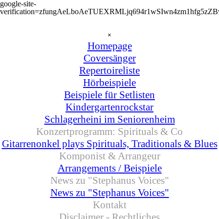
google-site-
verification=zfungAeLboAeTUEXRMLjq694r1wSIwn4zm1hfg5zZ
Direkt zum Seiteninhalt
Menü überspringen
×
Homepage
Coversänger
▼
Repertoireliste
Hörbeispiele
Beispiele für Setlisten
Kindergartenrockstar
Schlagerheini im Seniorenheim
Konzertprogramm: Spirituals & Co
▼
Gitarrenonkel plays Spirituals, Traditionals & Blues
Komponist & Arrangeur
▼
Arrangements / Beispiele
News zu "Stephanus Voices"
▼
News zu "Stephanus Voices"
Kontakt
Disclaimer - Rechtliches
▼